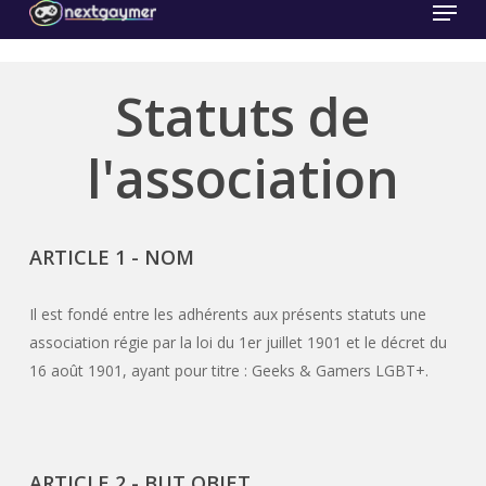
Menu
Skip
to
Close
main
Statuts de
Menu
content
l'association
ARTICLE 1 - NOM
Il est fondé entre les adhérents aux présents statuts une
association régie par la loi du 1er juillet 1901 et le décret du
16 août 1901, ayant pour titre : Geeks & Gamers LGBT+.
ARTICLE 2 - BUT OBJET